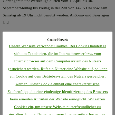
Gartengeräte undWerkzeuge dürfen vom 1. April bis 30.
SeptemberMontag bis Freitag in der Zeit von 14-15 Uhr sowieam
Samstag ab 19 Uhr nicht benutzt werden. AnSonn- und Feiertagen
[…]
WEITERLESEN »
Cookie Hinweis
Unsere Webseite verwendet Cookies. Bei Cookies handelt es
sich um Textdateien, die im Internetbrowser bzw. vom
Internetbrowser auf dem Computersystem des Nutzers
Seiten
gespeichert werden. Ruft ein Nutzer eine Website auf, so kann
ein Cookie auf dem Betriebssystem des Nutzers gespeichert
Aushang
werden. Dieser Cookie enthält eine charakteristische
Datenschutzerklärung
Zeichenfolge, die eine eindeutige Identifizierung des Browsers
Downloads
beim erneuten Aufrufen der Website ermöglicht. Wir setzen
Cookies ein, um unsere Website nutzerfreundlicher zu
Freie Gärten
gestalten. Einige Elemente unserer Internetseite erfordern es,